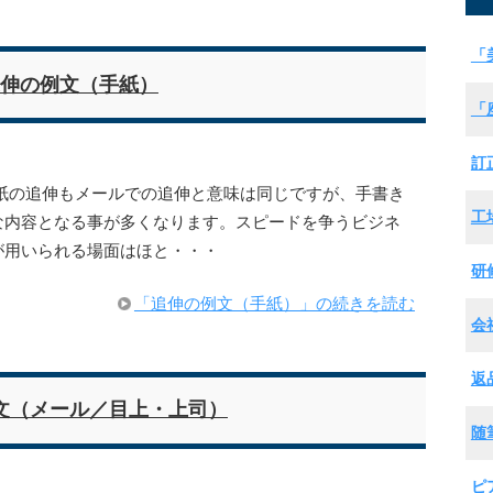
「
伸の例文（手紙）
「
訂
紙の追伸もメールでの追伸と意味は同じですが、手書き
工
な内容となる事が多くなります。スピードを争うビジネ
が用いられる場面はほと・・・
研
「追伸の例文（手紙）」の続きを読む
会
返
文（メール／目上・上司）
随
ピ