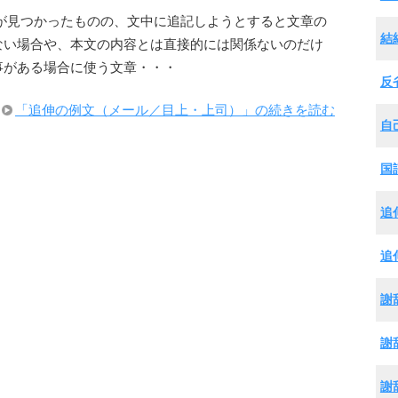
が見つかったものの、文中に追記しようとすると文章の
結
ない場合や、本文の内容とは直接的には関係ないのだけ
事がある場合に使う文章・・・
反
「追伸の例文（メール／目上・上司）」の続きを読む
自
国
追
追
謝
謝
謝