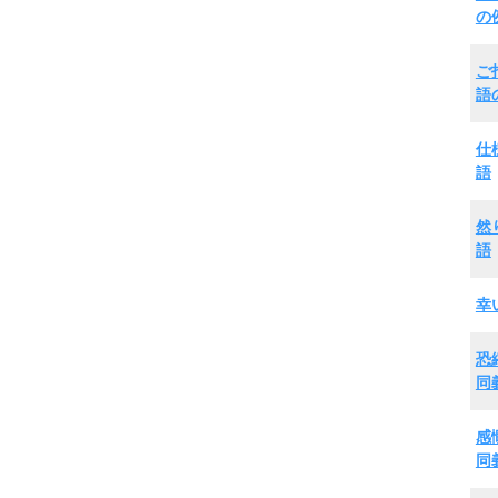
の
ご
語
仕
語
然
語
幸
恐
同
感
同