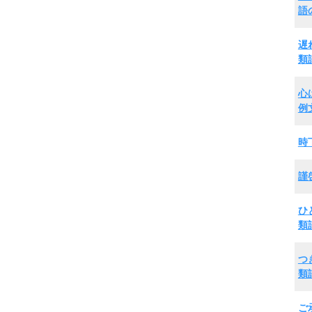
語
遅
類
心
例
時
謹
ひ
類
つ
類
ご