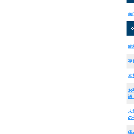
面
続
存
幸
お
語
末
の
痛