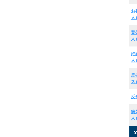
お
人
育
人
妊
人
反
ス
反
病
人