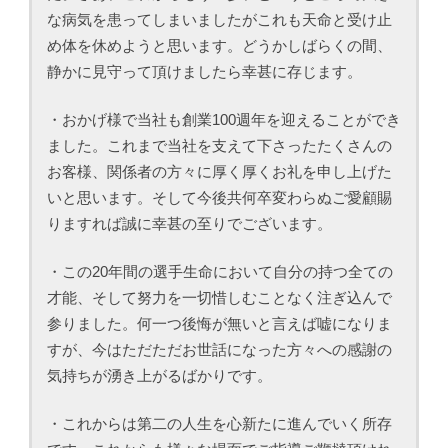
な病気を患ってしまいましたがこれも天命と受け止
め体を休めようと思います。どうかしばらくの間、
静かに見守って頂けましたら幸甚に存じます。
・おかげ様で当社も創業100週年を迎えることができ
ました。これまで当社を支えて下さったたくさんの
お客様、関係者の方々に厚く厚くお礼を申し上げた
いと思います。そして今後共何卒変わらぬご愛顧賜
りますれば誠に幸甚の至りでございます。
・この20年間の選手生命において自分の持つ全ての
才能、そして努力を一切惜しむことなく注ぎ込んで
参りました。何一つ後悔が無いと言えば嘘になりま
すが、今はただただお世話になった方々への感謝の
気持ちが湧き上がるばかりです。
・これからは第二の人生を心新たに進んでいく所存