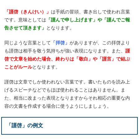
「謹啓（きんけい）」
は手紙の冒頭、書き出しで使われ言葉
です。意味としては
「謹んで申し上げます」や「謹んでご報
告させて頂きます」
となります。
同じような言葉として
「拝啓」
がありますが、この拝啓より
も謹啓は相手を敬う気持ちが強い表現になります。また、
謹
啓で文章を始めた場合、終わりは「敬白」や「謹言」で結ぶ
ことがルール
となります。
謹啓は文章でしか使われない言葉です。書いたものを読み上
げるスピーチなどでもほぼ使われることはありません。ま
た、相当に改まった表現となりますからそれ相応の重要な内
容の文書を作成する場合に使うようにしましょう。
「謹啓」の例文