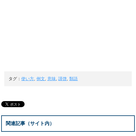
タグ：
使い方
,
例文
,
意味
,
謹啓
,
類語
関連記事（サイト内）