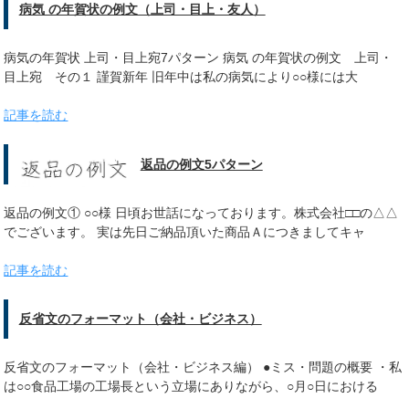
病気 の年賀状の例文（上司・目上・友人）
病気の年賀状 上司・目上宛7パターン 病気 の年賀状の例文 上司・
目上宛 その１ 謹賀新年 旧年中は私の病気により○○様には大
記事を読む
返品の例文5パターン
返品の例文① ○○様 日頃お世話になっております。株式会社□□の△△
でございます。 実は先日ご納品頂いた商品Ａにつきましてキャ
記事を読む
反省文のフォーマット（会社・ビジネス）
反省文のフォーマット（会社・ビジネス編） ●ミス・問題の概要 ・私
は○○食品工場の工場長という立場にありながら、○月○日における