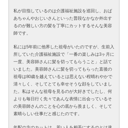
私が目指しているのは介護福祉施設を巡回し、おば
あちゃんやおじいさんといった普段なかなか外出す
るのが難しい方の髪を丁寧にカットするそんな美容
師です。
私には5年前に他界した祖母がいたのですが、生前入
所していた介護福祉施設で「一番の楽しみは3ヶ月に
一度、美容師さんに髪を切ってもらうこと」と話て
いました。美容師さんに髪を切ってもらった直後の
祖母は80歳を越えているとは思えない程晴れやかで
清々しく、そしてとても幸せそうな顔をしていまし
た。私はそんな祖母を見るのが大好きでしたし、何
よりも毎日行く先々であんな表情に出会っているそ
の美容師さんのことを心の底から羨ましく、そして
素晴らしい仕事だと感じたのです。
年配の方のカットは、若い人を相手にするのとは違