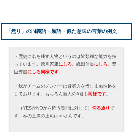
「然り」の同義語・類語・似た意味の言葉の例文
・歴史に名を残す人物というのは皆類稀な能力を持
っています。徳川家康
にしろ
、織田信長
にしろ
、豊
臣秀吉
にしろ同様です
。
・我がチームのメンバーは皆努力を惜しまぬ性格を
しております。もちろん新人のA君も
同様です
。
・（YESかNOかを問う質問に対して）
仰る通り
で
す。私の直属の上司は○○さんです。