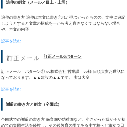
追伸の例文（メール／目上・上司）
追伸の書き方 追伸は本文に書き忘れが見つかったものの、文中に追記
しようとすると文章の構成を一から考え直さなくてはならない場合
や、本文の内容
記事を読む
訂正メール5パターン
訂正メール パターン① ○○株式会社 営業課 ○○様 日頃大変お世話に
なっております。▲▲建設の▲▲です。 実は大変
記事を読む
謝辞の書き方と例文（卒園式）
卒園式での謝辞の書き方 保育園や幼稚園など、小さかった我が子が初
めての集団生活を経験し、その後敎育の場である小学校へと旅立つ日