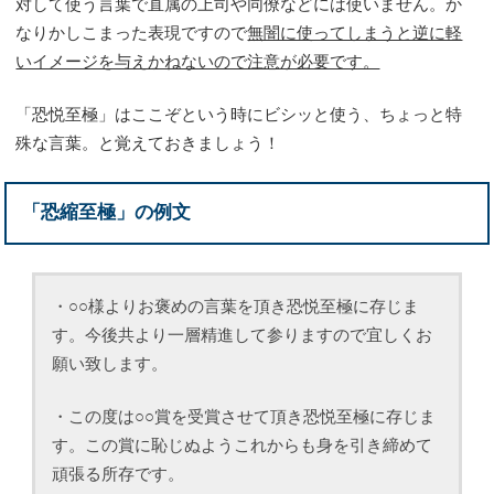
対して使う言葉で直属の上司や同僚などには使いません。か
なりかしこまった表現ですので
無闇に使ってしまうと逆に軽
いイメージを与えかねないので注意が必要です。
「恐悦至極」はここぞという時にビシッと使う、ちょっと特
殊な言葉。と覚えておきましょう！
「恐縮至極」の例文
・○○様よりお褒めの言葉を頂き恐悦至極に存じま
す。今後共より一層精進して参りますので宜しくお
願い致します。
・この度は○○賞を受賞させて頂き恐悦至極に存じま
す。この賞に恥じぬようこれからも身を引き締めて
頑張る所存です。