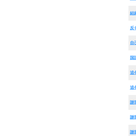
結
反
自
国
追
追
謝
謝
謝