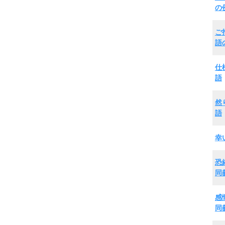
の
ご
語
仕
語
然
語
幸
恐
同
感
同