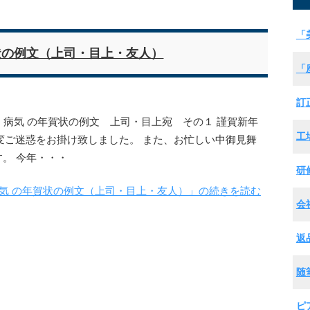
「
状の例文（上司・目上・友人）
「
訂
 病気 の年賀状の例文 上司・目上宛 その１ 謹賀新年
工
変ご迷惑をお掛け致しました。 また、お忙しい中御見舞
。 今年・・・
研
気 の年賀状の例文（上司・目上・友人）」の続きを読む
会
返
随
ピ