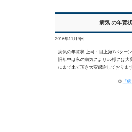
病気 の年賀
2016年11月9日
病気の年賀状 上司・目上宛7パターン
旧年中は私の病気により○○様には大
にまで来て頂き大変感謝しております
「病