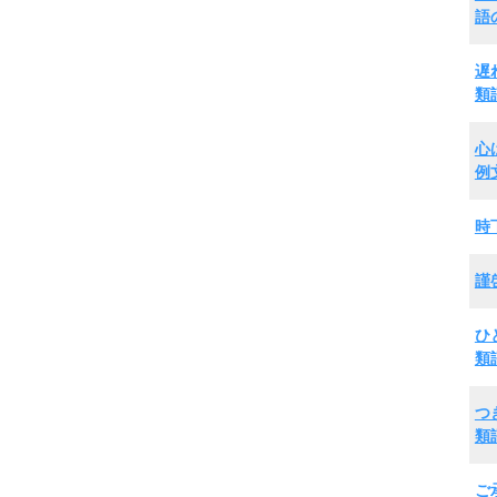
語
遅
類
心
例
時
謹
ひ
類
つ
類
ご