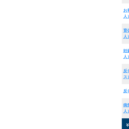
お
人
育
人
妊
人
反
ス
反
病
人