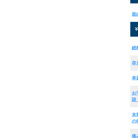
面
続
存
幸
お
語
末
の
痛