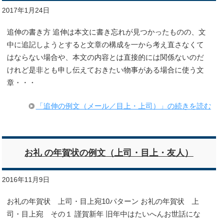
2017年1月24日
追伸の書き方 追伸は本文に書き忘れが見つかったものの、文
中に追記しようとすると文章の構成を一から考え直さなくて
はならない場合や、本文の内容とは直接的には関係ないのだ
けれど是非とも申し伝えておきたい物事がある場合に使う文
章・・・
「追伸の例文（メール／目上・上司）」の続きを読む
お礼 の年賀状の例文（上司・目上・友人）
2016年11月9日
お礼の年賀状 上司・目上宛10パターン お礼の年賀状 上
司・目上宛 その１ 謹賀新年 旧年中はたいへんお世話にな