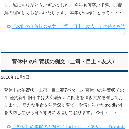
り、誠にありがとうございました。 今年も何卒ご指導、ご鞭
撻の程宜しくお願いいたします。 本年が○○様にとって・・・
「お礼 の年賀状の例文（上司・目上・友人）」の続きを読
む
育休中 の年賀状の例文（上司・目上・友人）
2016年11月9日
育休中の年賀状 上司・目上宛7パターン 育休中の年賀状その
１ 謹賀新年 旧年中は大変暖かいご配慮を頂き大変感謝してお
ります。 新たな生命を注意深く育て、愛情を注ぐための時間
を大切しながら日々育児に邁進しております。 今年・・・
「育休中 の年賀状の例文（上司・目上・友人）」の続きを